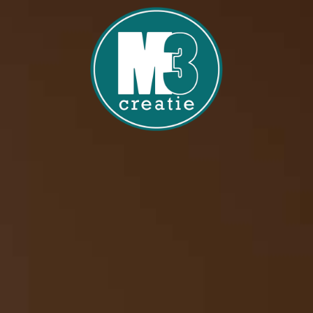
Home
Over M3 Creatie
Diensten
Contact